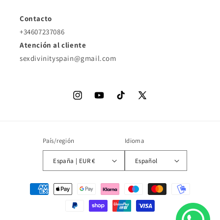
Contacto
+34607237086
Atención al cliente
sexdivinityspain@gmail.com
Instagram
YouTube
TikTok
X
(Twitter)
País/región
Idioma
España | EUR €
Español
Formas
de
pago