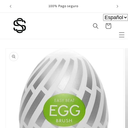
Ir
directamente
100% Pago seguro
al contenido
Carrito
Ir
directamente
a la
información
del producto