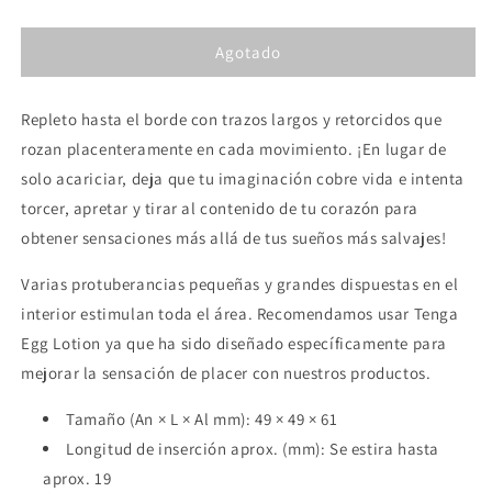
cantidad
cantidad
para
para
Agotado
TENGA
TENGA
-
-
BRUSH
BRUSH
Repleto hasta el borde con trazos largos y retorcidos que
HUEVO
HUEVO
MASTURBADOR
MASTURBADOR
rozan placenteramente en cada movimiento. ¡En lugar de
solo acariciar, deja que tu imaginación cobre vida e intenta
torcer, apretar y tirar al contenido de tu corazón para
obtener sensaciones más allá de tus sueños más salvajes!
Varias protuberancias pequeñas y grandes dispuestas en el
interior estimulan toda el área. Recomendamos usar Tenga
Egg Lotion ya que ha sido diseñado específicamente para
mejorar la sensación de placer con nuestros productos.
Tamaño (An × L × Al mm): 49 × 49 × 61
Longitud de inserción aprox. (mm): Se estira hasta
aprox. 19