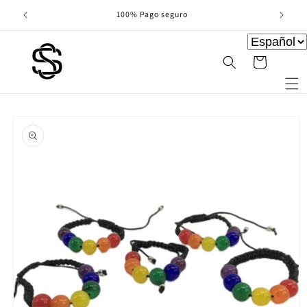
Ir
directamente
100% Pago seguro
al contenido
Carrito
Ir
directamente
a la
información
del producto