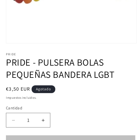
Abrir
elemento
multimedia
PRIDE
PRIDE - PULSERA BOLAS
1
en
una
PEQUEÑAS BANDERA LGBT
ventana
modal
Precio
€3,50 EUR
Agotado
habitual
Impuestos incluidos.
Cantidad
Reducir
Aumentar
cantidad
cantidad
para
para