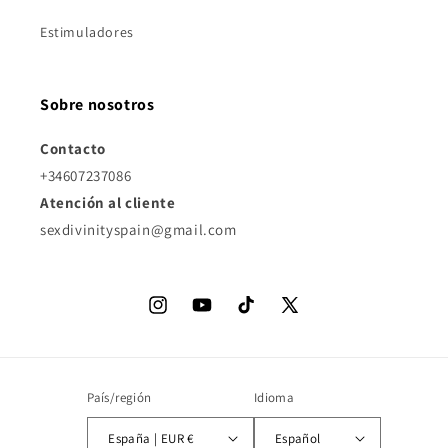
Estimuladores
Sobre nosotros
Contacto
+34607237086
Atención al cliente
sexdivinityspain@gmail.com
Instagram
YouTube
TikTok
X
(Twitter)
País/región
Idioma
España | EUR €
Español