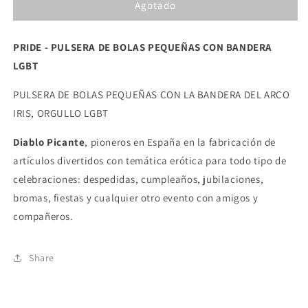
Agotado
PRIDE
PRIDE
-
-
PULSERA
PULSERA
PRIDE - PULSERA DE BOLAS PEQUEÑAS CON BANDERA
BOLAS
BOLAS
PEQUEÑAS
PEQUEÑAS
LGBT
BANDERA
BANDERA
LGBT
LGBT
PULSERA DE BOLAS PEQUEÑAS CON LA BANDERA DEL ARCO
IRIS, ORGULLO LGBT
Diablo Picante
, pioneros en España en la fabricación de
artículos divertidos con temática erótica para todo tipo de
celebraciones: despedidas, cumpleaños, jubilaciones,
bromas, fiestas y cualquier otro evento con amigos y
compañeros.
Share