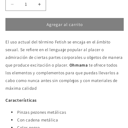
Reducir
Aumentar
cantidad
cantidad
para
para
Agregar al carrito
OHMAMA
OHMAMA
FETISH
FETISH
-
-
El uso actual del término Fetish se encaja en el ámbito
PINZAS
PINZAS
PEZONES
PEZONES
sexual. Se refiere en el lenguaje popular al placer o
JAPONEAS
JAPONEAS
admiración de ciertas partes corporales u objetos de manera
CON
CON
que produce excitación o placer.
Ohmama
te ofrece todos
CADENA
CADENA
NEGRA
NEGRA
los elementos y complementos para que puedas llevarlos a
cabo como nunca antes sin complejos y con materiales de
máxima calidad
Características
Pinzas pezones metálicas
Con cadena metálica
Color negro