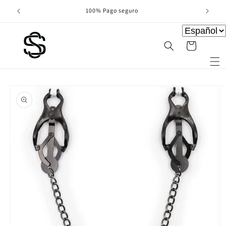
Ir
directamente
100% Pago seguro
al contenido
Carrito
Ir
directamente
a la
información
del producto