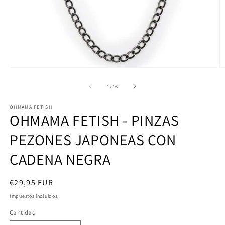
Abrir
Ab
elemento
e
multimedia
m
de
1
/
16
1
2
en
e
OHMAMA FETISH
una
u
OHMAMA FETISH - PINZAS
ventana
v
modal
m
PEZONES JAPONEAS CON
CADENA NEGRA
Precio
€29,95 EUR
habitual
Impuestos incluidos.
Cantidad