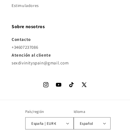
Estimuladores
Sobre nosotros
Contacto
+34607237086
Atención al cliente
sexdivinityspain@gmail.com
Instagram
YouTube
TikTok
X
(Twitter)
País/región
Idioma
España | EUR €
Español