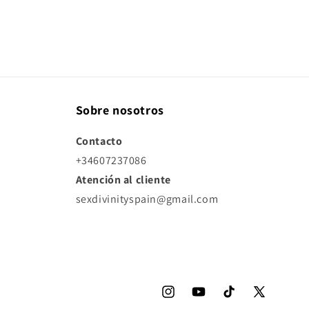
Sobre nosotros
Contacto
+34607237086
Atención al cliente
sexdivinityspain@gmail.com
Instagram
YouTube
TikTok
X