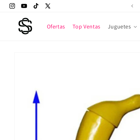
Ir
Envíos gratuitos* en 24/48 horas
directamente
Instagram
YouTube
TikTok
X
al contenido
(Twitter)
Ofertas
Top Ventas
Juguetes
Ir
directamente
a la
información
del producto