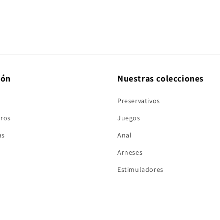
ión
Nuestras colecciones
Preservativos
tros
Juegos
as
Anal
Arneses
Estimuladores