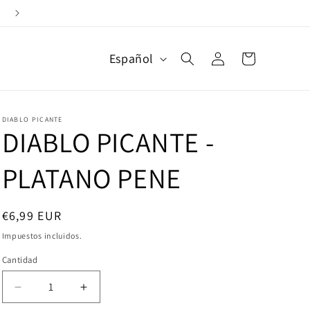
Devoluciones Gratuitas
Iniciar
I
Carrito
Español
d
sesión
i
o
m
DIABLO PICANTE
DIABLO PICANTE -
a
PLATANO PENE
Precio
€6,99 EUR
habitual
Impuestos incluidos.
Cantidad
Reducir
Aumentar
cantidad
cantidad