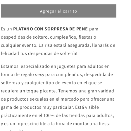
para
para
Agregar al carrito
DIABLO
DIABLO
PICANTE
PICANTE
-
-
Es un
PLATANO CON SORPRESA DE PENE
para
PLATANO
PLATANO
PENE
PENE
despedidas de soltero, cumpleaños, fiestas o
cualquier evento. La risa estará asegurada, llenarás de
felicidad tus despedidas de soltería!
Estamos especializado en juguetes para adultos en
forma de regalo sexy para cumpleaños, despedida de
soltero/a y cualquier tipo de evento en el que se
requiera un toque picante. Tenemos una gran varidad
de productos sexuales en el mercado para ofrecer una
gama de productos muy particular. Está visible
prácticamente en el 100% de las tiendas para adultos,
y es un inprescincible a la hora de montar una fiesta