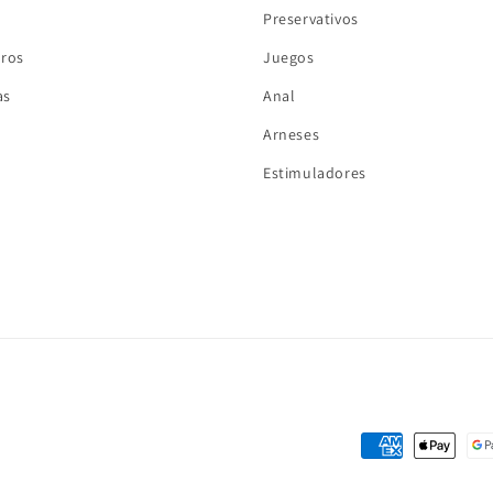
Preservativos
tros
Juegos
as
Anal
Arneses
Estimuladores
Formas
de