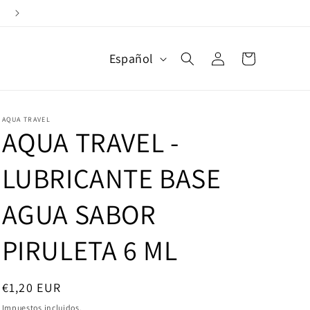
Devoluciones Gratuitas
Iniciar
I
Carrito
Español
d
sesión
i
o
m
AQUA TRAVEL
AQUA TRAVEL -
a
LUBRICANTE BASE
AGUA SABOR
PIRULETA 6 ML
Precio
€1,20 EUR
habitual
Impuestos incluidos.