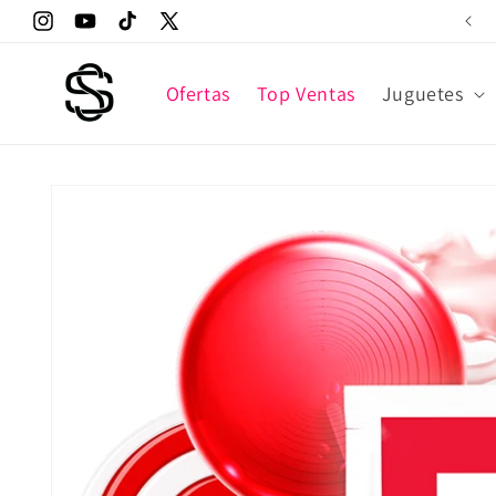
Ir
Envíos gratuitos* en 24/48 horas
directamente
Instagram
YouTube
TikTok
X
al contenido
(Twitter)
Ofertas
Top Ventas
Juguetes
Ir
directamente
a la
información
del producto