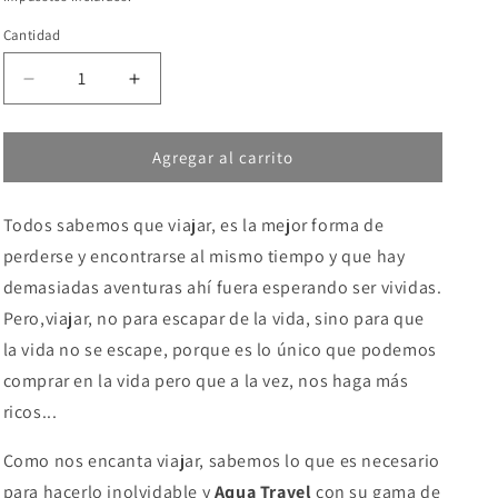
Cantidad
Reducir
Aumentar
cantidad
cantidad
para
para
Agregar al carrito
AQUA
AQUA
TRAVEL
TRAVEL
-
-
Todos sabemos que viajar, es la mejor forma de
LUBRICANTE
LUBRICANTE
BASE
BASE
perderse y encontrarse al mismo tiempo y que hay
AGUA
AGUA
demasiadas aventuras ahí fuera esperando ser vividas.
SABOR
SABOR
Pero,viajar, no para escapar de la vida, sino para que
PIRULETA
PIRULETA
6
6
la vida no se escape, porque es lo único que podemos
ML
ML
comprar en la vida pero que a la vez, nos haga más
ricos...
Como nos encanta viajar, sabemos lo que es necesario
para hacerlo inolvidable y
Aqua Travel
con su gama de