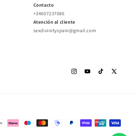
Contacto
+34607237086
Atención al cliente
sexdivinityspain@gmail.com
Instagram
YouTube
TikTok
X
(Twitter)